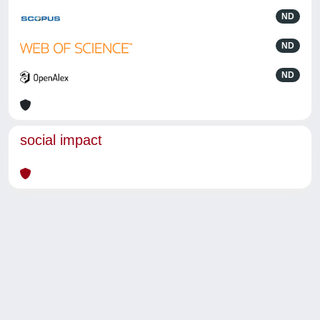
ND
ND
ND
social impact
Powered by
IRIS
-
about IRIS
-
Utilizzo dei cookie
-
Privacy
Copyright © 2026