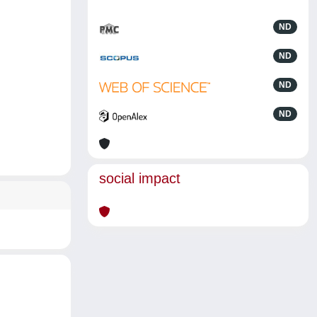
ND
ND
ND
ND
social impact