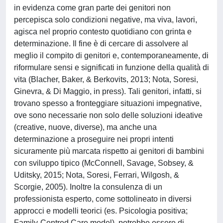
in evidenza come gran parte dei genitori non
percepisca solo condizioni negative, ma viva, lavori,
agisca nel proprio contesto quotidiano con grinta e
determinazione. Il fine è di cercare di assolvere al
meglio il compito di genitori e, contemporaneamente, di
riformulare sensi e significati in funzione della qualità di
vita (Blacher, Baker, & Berkovits, 2013; Nota, Soresi,
Ginevra, & Di Maggio, in press). Tali genitori, infatti, si
trovano spesso a fronteggiare situazioni impegnative,
ove sono necessarie non solo delle soluzioni ideative
(creative, nuove, diverse), ma anche una
determinazione a proseguire nei propri intenti
sicuramente più marcata rispetto ai genitori di bambini
con sviluppo tipico (McConnell, Savage, Sobsey, &
Uditsky, 2015; Nota, Soresi, Ferrari, Wilgosh, &
Scorgie, 2005). Inoltre la consulenza di un
professionista esperto, come sottolineato in diversi
approcci e modelli teorici (es. Psicologia positiva;
Family-Centred Care model), potrebbe essere di