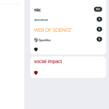
ND
4
5
5
social impact