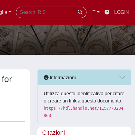
glia
IT
LOGIN
 for
Informazioni
Utilizza questo identificativo per citare
o creare un link a questo documento:
https://hdl.handle.net/11577/3234
968
Citazioni