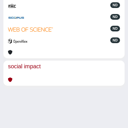
ND
ND
ND
ND
social impact
Powered by
IRIS
-
about IRIS
-