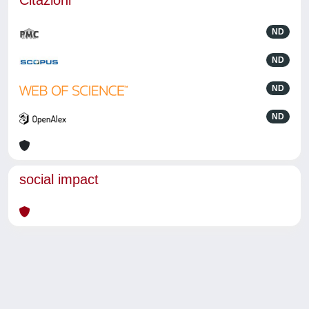
Citazioni
ND
ND
ND
ND
social impact