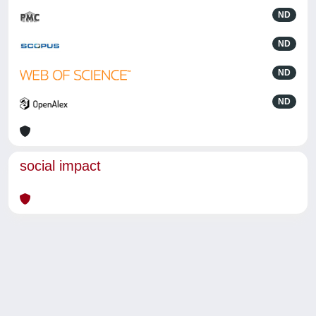
ND
ND
ND
ND
social impact
Powered by
IRIS
-
about IRIS
-