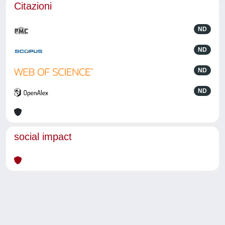
Citazioni
ND
ND
ND
ND
social impact