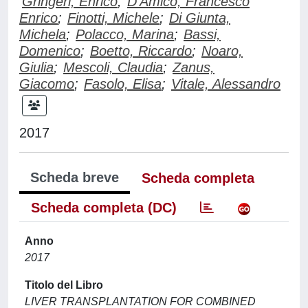
Gringeri, Enrico
;
D'Amico, Francesco
Enrico
;
Finotti, Michele
;
Di Giunta,
Michela
;
Polacco, Marina
;
Bassi,
Domenico
;
Boetto, Riccardo
;
Noaro,
Giulia
;
Mescoli, Claudia
;
Zanus,
Giacomo
;
Fasolo, Elisa
;
Vitale, Alessandro
2017
Scheda breve
Scheda completa
Scheda completa (DC)
Anno
2017
Titolo del Libro
LIVER TRANSPLANTATION FOR COMBINED