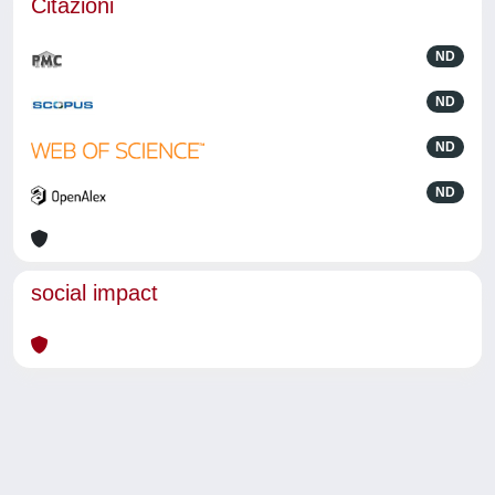
Citazioni
ND
ND
ND
ND
social impact