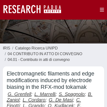
IRIS
Catalogo Ricerca UNIPD
04 CONTRIBUTO IN ATTO DI CONVEGNO
04.01 - Contributo in atti di convegno
Electromagnetic filaments and edge
modifications induced by electrode
biasing in the RFX-mod tokamak
G. Grenfell
;
L. Marrelli
;
S. Spagnolo
;
B.
Zaniol
;
L. Cordaro
;
G. De Masi
;
C.
Finotti
;
L. Grando
;
O. Kudlacek
;
E.