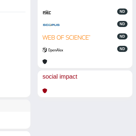
ND
ND
ND
ND
social impact