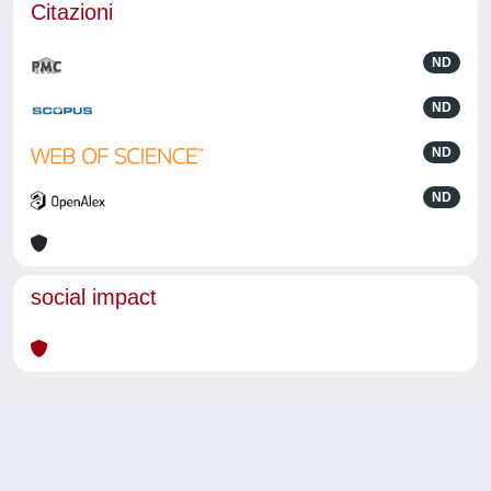
Citazioni
ND
ND
ND
ND
social impact