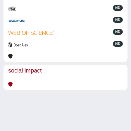
ND
ND
ND
ND
social impact