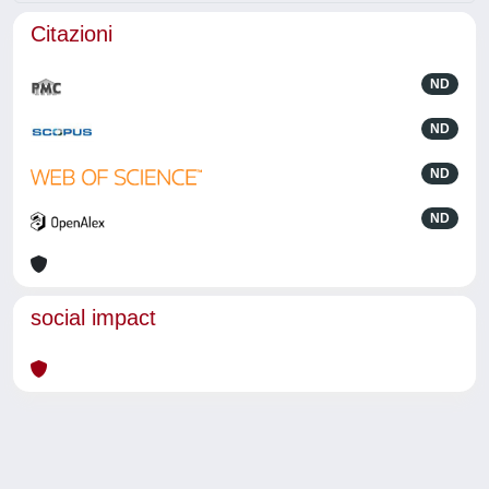
Citazioni
ND
ND
ND
ND
social impact