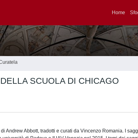
Home
Sfo
Curatela
A' DELLA SCUOLA DI CHICAGO
diti di Andrew Abbott, tradotti e curati da Vincenzo Romania. I saggi