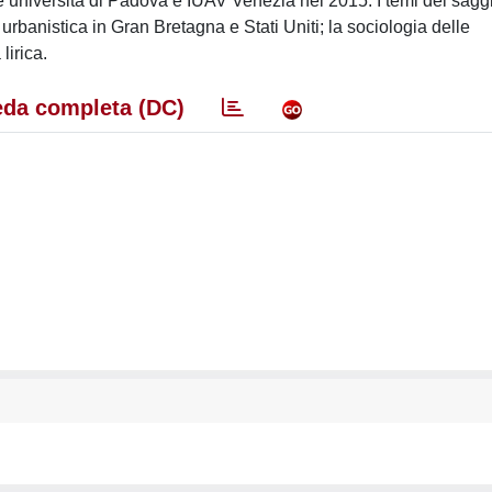
le università di Padova e IUAV Venezia nel 2015. I temi dei sagg
e urbanistica in Gran Bretagna e Stati Uniti; la sociologia delle
lirica.
da completa (DC)