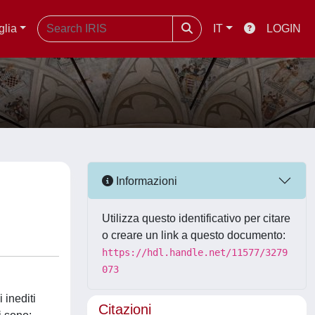
glia
IT
LOGIN
Informazioni
Utilizza questo identificativo per citare
o creare un link a questo documento:
https://hdl.handle.net/11577/3279
073
 inediti
Citazioni