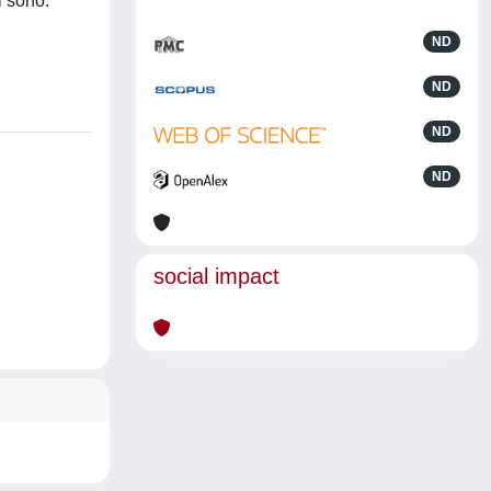
i sono:
ND
ND
ND
ND
social impact