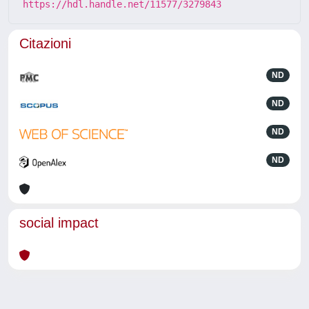
https://hdl.handle.net/11577/3279843
Citazioni
ND
ND
ND
ND
social impact