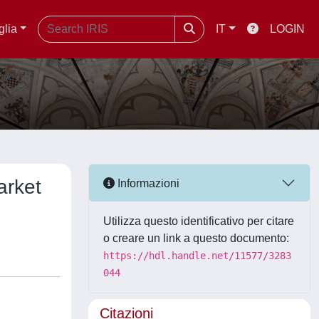
glia
IT
LOGIN
arket
Informazioni
Utilizza questo identificativo per citare
o creare un link a questo documento:
https://hdl.handle.net/11577/3283
044
Citazioni