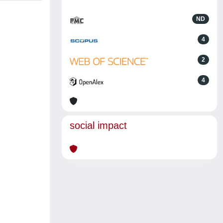
ND
4
2
4
social impact