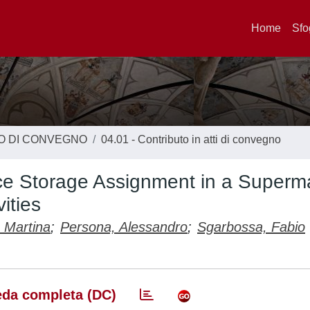
Home
Sfo
TO DI CONVEGNO
04.01 - Contributo in atti di convegno
ce Storage Assignment in a Superm
ities
 Martina
;
Persona, Alessandro
;
Sgarbossa, Fabio
da completa (DC)