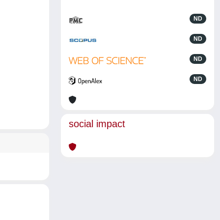
ND
ND
ND
ND
social impact