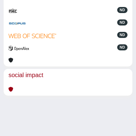
ND
ND
ND
ND
social impact