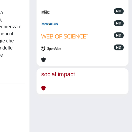
ND
ia
i,
ND
ovenienza e
meno il
ND
gie che
o delle
ND
 e
social impact