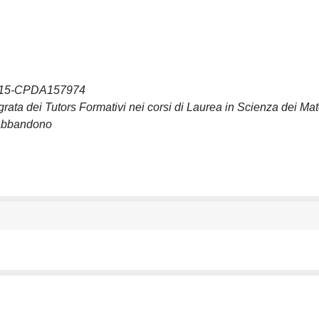
2015-CPDA157974
grata dei Tutors Formativi nei corsi di Laurea in Scienza dei Mate
i abbandono