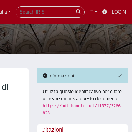
glia
IT
LOGIN
Informazioni
 di
Utilizza questo identificativo per citare
o creare un link a questo documento:
https://hdl.handle.net/11577/3286
828
Citazioni