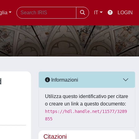
glia
IT
LOGIN
d
Informazioni
Utilizza questo identificativo per citare
o creare un link a questo documento:
https://hdl.handle.net/11577/3289
855
Citazioni