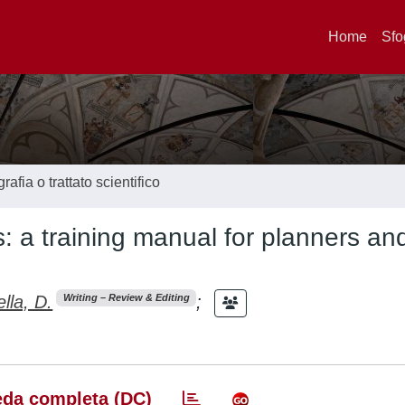
Home
Sfo
afia o trattato scientifico
: a training manual for planners an
lla, D.
;
Writing – Review & Editing
da completa (DC)