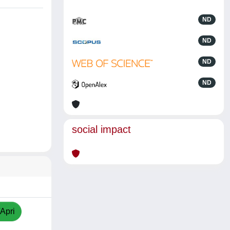
ND
ND
ND
ND
social impact
/Apri