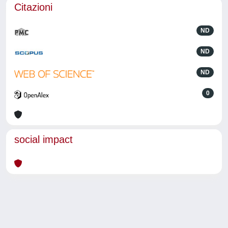
Citazioni
ND
ND
ND
0
social impact