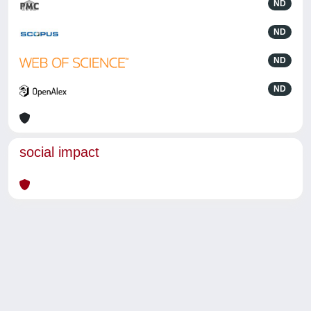
ND
ND
ND
ND
social impact
Powered by
IRIS
-
about IRIS
-