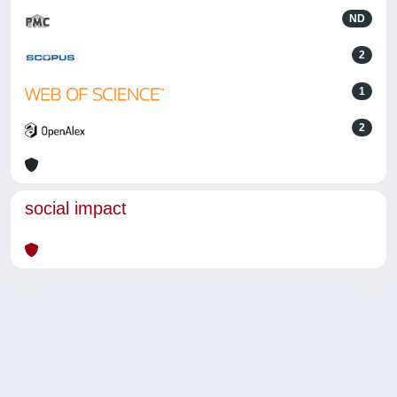
ND
2
1
2
social impact
Powered by
IRIS
-
about IRIS
-