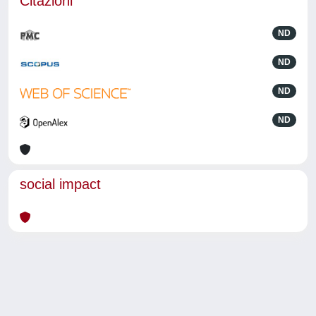
Citazioni
ND
ND
ND
ND
social impact