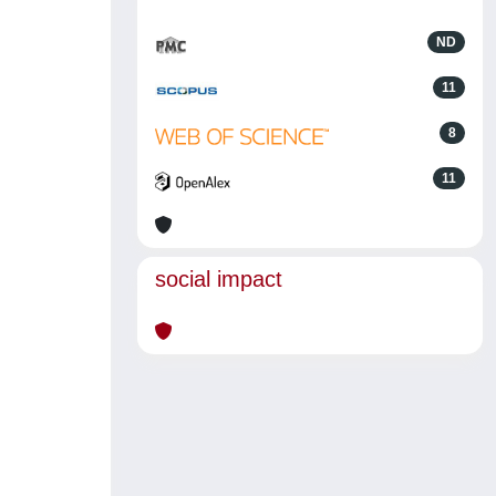
ND
11
8
11
social impact