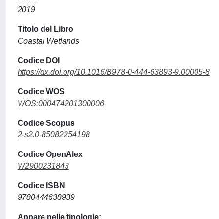
2019
Titolo del Libro
Coastal Wetlands
Codice DOI
https://dx.doi.org/10.1016/B978-0-444-63893-9.00005-8
Codice WOS
WOS:000474201300006
Codice Scopus
2-s2.0-85082254198
Codice OpenAlex
W2900231843
Codice ISBN
9780444638939
Appare nelle tipologie: