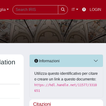
glia
IT
LOGIN
ation
Informazioni
Utilizza questo identificativo per citare
o creare un link a questo documento:
https://hdl.handle.net/11577/3310
651
Citazioni