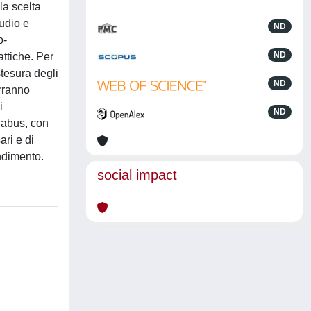
la scelta
tudio e
ND
o-
ND
attiche. Per
stesura degli
ND
erranno
i
ND
labus, con
ari e di
endimento.
social impact