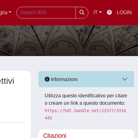
glia
IT
LOGIN
tivi
Informazioni
Utilizza questo identificativo per citare
o creare un link a questo documento:
https://hdl.handle.net/11577/3316
445
Citazioni