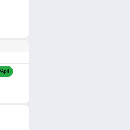
/Apri