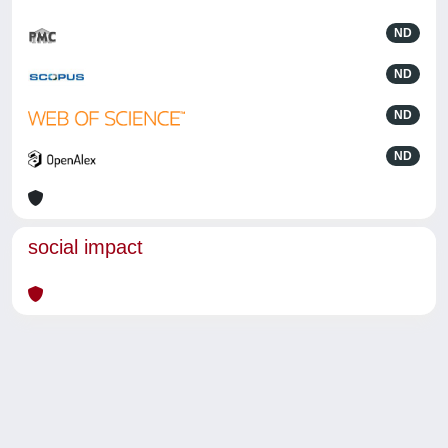
ND
ND
ND
ND
social impact