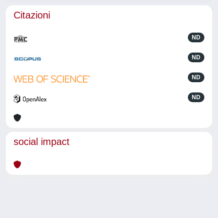
Citazioni
ND
ND
ND
ND
social impact