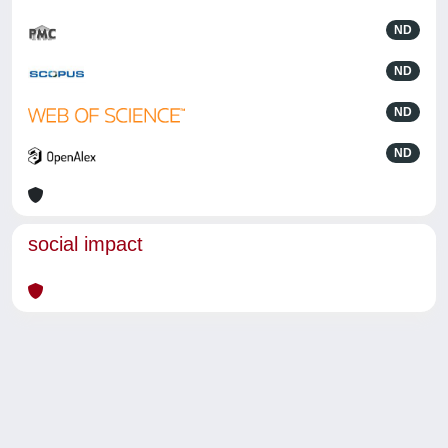
ND
ND
ND
ND
social impact