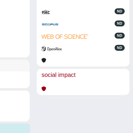
ND
ND
ND
ND
social impact