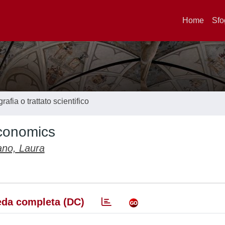
Home
Sfo
afia o trattato scientifico
economics
no, Laura
da completa (DC)