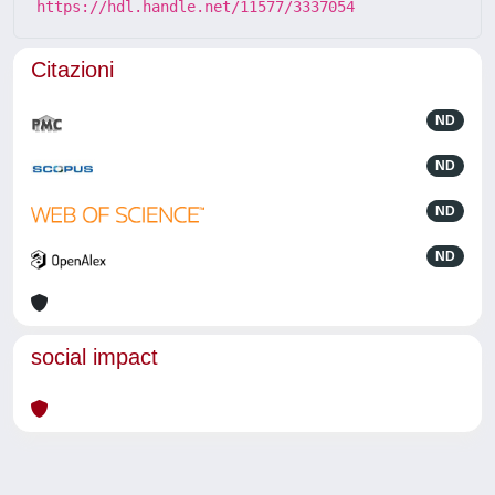
https://hdl.handle.net/11577/3337054
Citazioni
ND
ND
ND
ND
social impact