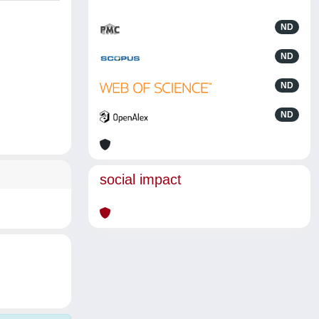
ND
ND
ND
ND
social impact