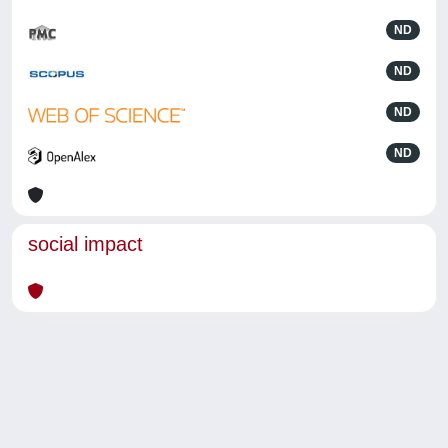
ND
ND
ND
ND
social impact