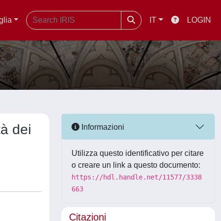
glia
IT
LOGIN
à dei
Informazioni
Utilizza questo identificativo per citare
o creare un link a questo documento:
https://hdl.handle.net/11577/3338
663
Citazioni