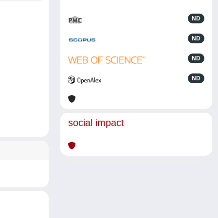
ND
ND
ND
ND
social impact