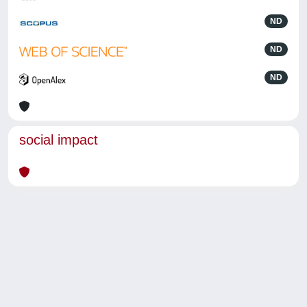
ND
ND
ND
social impact
Powered by
IRIS
-
about IRIS
-
Utilizzo dei cookie
-
Privacy
Copyright © 2026