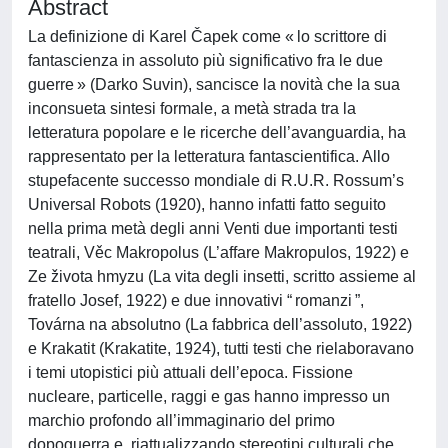
Abstract
La definizione di Karel Čapek come « lo scrittore di
fantascienza in assoluto più significativo fra le due
guerre » (Darko Suvin), sancisce la novità che la sua
inconsueta sintesi formale, a metà strada tra la
letteratura popolare e le ricerche dell’avanguardia, ha
rappresentato per la letteratura fantascientifica. Allo
stupefacente successo mondiale di R.U.R. Rossum’s
Universal Robots (1920), hanno infatti fatto seguito
nella prima metà degli anni Venti due importanti testi
teatrali, Věc Makropolus (L’affare Makropulos, 1922) e
Ze života hmyzu (La vita degli insetti, scritto assieme al
fratello Josef, 1922) e due innovativi “ romanzi ”,
Továrna na absolutno (La fabbrica dell’assoluto, 1922)
e Krakatit (Krakatite, 1924), tutti testi che rielaboravano
i temi utopistici più attuali dell’epoca. Fissione
nucleare, particelle, raggi e gas hanno impresso un
marchio profondo all’immaginario del primo
dopoguerra e, riattualizzando stereotipi culturali che