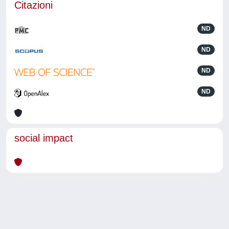
Citazioni
ND
ND
ND
ND
social impact