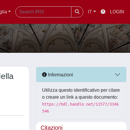
glia
IT
LOGIN
della
Informazioni
Utilizza questo identificativo per citare
o creare un link a questo documento:
https://hdl.handle.net/11577/3346
546
Citazioni