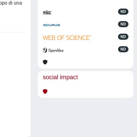
uppo di una
ND
ND
ND
ND
social impact