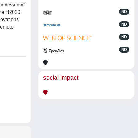
 innovation"
 the H2020
ND
novations
ND
 remote
ND
ND
social impact