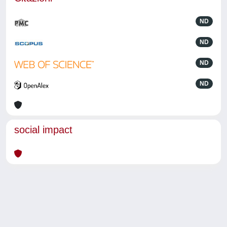
ND
ND
ND
ND
social impact