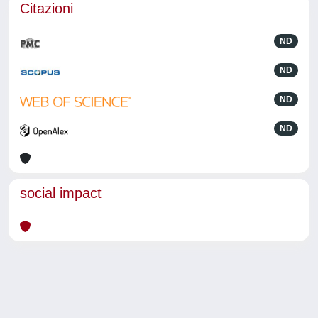
Citazioni
ND
ND
ND
ND
social impact