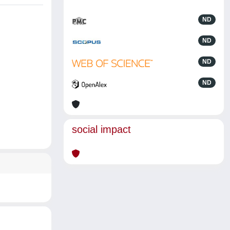
ND
ND
ND
ND
social impact