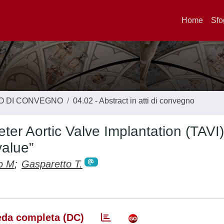
Home
Sfo
TO DI CONVEGNO
04.02 - Abstract in atti di convegno
ter Aortic Valve Implantation (TAVI)
value”
o M
;
Gasparetto T.
da completa (DC)