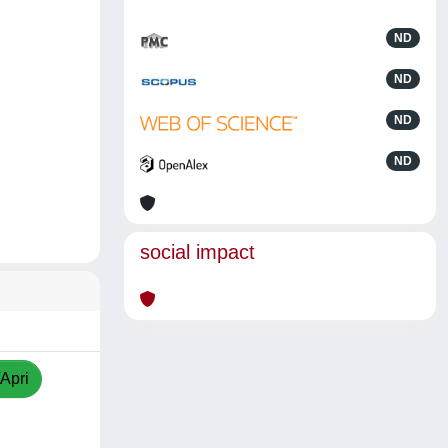
ND
ND
ND
ND
social impact
/Apri