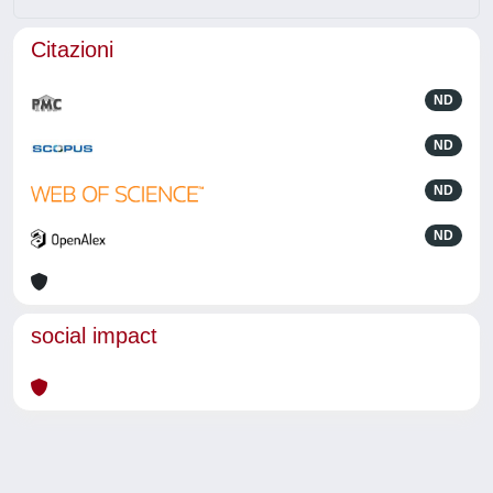
Citazioni
ND
ND
ND
ND
social impact