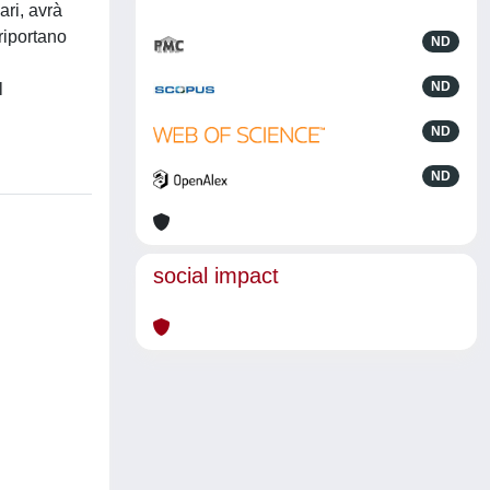
ari, avrà
 riportano
ND
ND
l
ND
ND
social impact