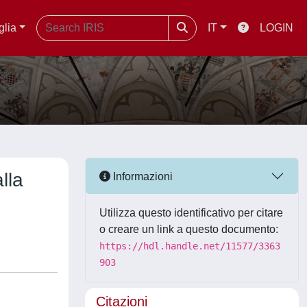
glia
IT
LOGIN
alla
Informazioni
Utilizza questo identificativo per citare
o creare un link a questo documento:
https://hdl.handle.net/11577/3363
903
Citazioni