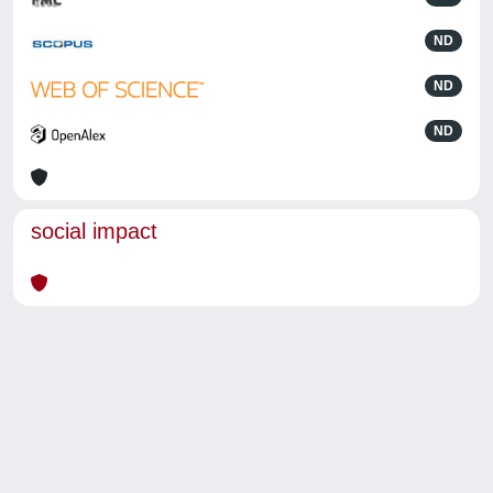
ND
ND
ND
social impact
Powered by
IRIS
-
about IRIS
-
Utilizzo dei cookie
-
Privacy
Copyright © 2026