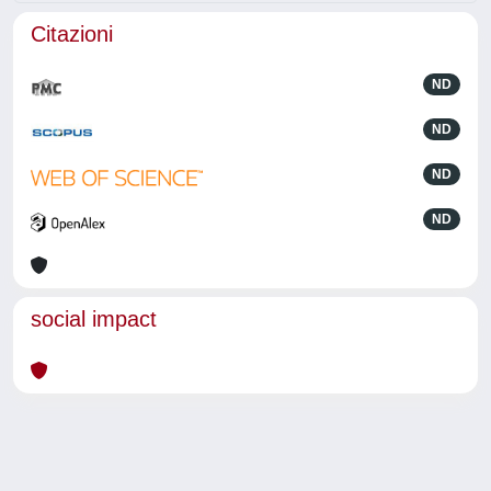
Citazioni
ND
ND
ND
ND
social impact