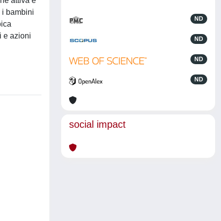
ne attiva e
n i bambini
ND
pica
i e azioni
ND
ND
ND
social impact