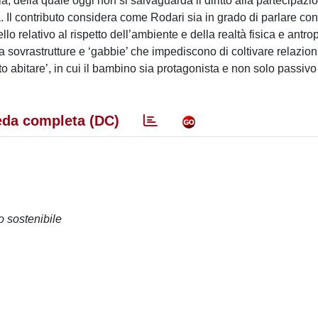
ia, della quale oggi non si salvaguarda il diritto alla partecipazio
a. Il contributo considera come Rodari sia in grado di parlare co
llo relativo al rispetto dell’ambiente e della realtà fisica e antro
 da sovrastrutture e ‘gabbie’ che impediscono di coltivare relazion
sto abitare’, in cui il bambino sia protagonista e non solo passivo
da completa (DC)
o sostenibile