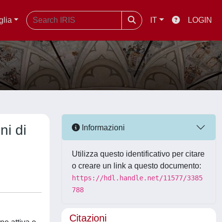
glia
IT
LOGIN
ni di
Informazioni
Utilizza questo identificativo per citare
o creare un link a questo documento:
https://hdl.handle.net/11577/3385
788
Citazioni