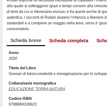
Rodari esprime la necessità ineludibile di rispettare l’infanz
alla quale si sottraggono spazi e tempi consoni alla crescit
di temi da cui si ritenevano esclusi, e fra questi anche di que
autentica. I racconti di Rodari aiutano l’infanzia a liberarsi
sostenibili e a compiere un viaggio nella terra, verso il ‘giu
consumatore.
Scheda breve
Scheda completa
Sche
Anno
2020
Titolo del Libro
Scenari di futuro:creatività e immaginazione per lo svilupp
Collana/serie monografica
EDUCAZIONE TERRA NATURA
Codice ISBN
9788899338923