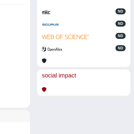
ND
ND
ND
ND
social impact