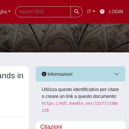
glia
IT
LOGIN
ands in
Informazioni
Utilizza questo identificativo per citare
o creare un link a questo documento:
https://hdl.handle.net/11577/3386
218
Citazioni